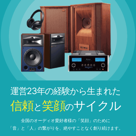
運営23年の経験から生まれた
信頼
笑顔
サイクル
と
の
全国のオーディオ愛好者様の「笑顔」のために
「音」と「人」の繋がりを、絶やすことなく創り続けます。