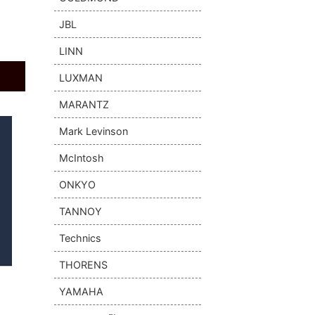
JBL
LINN
LUXMAN
MARANTZ
Mark Levinson
McIntosh
ONKYO
TANNOY
Technics
THORENS
YAMAHA