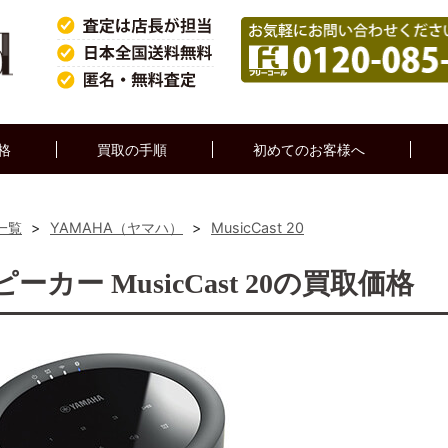
格
買取の手順
初めてのお客様へ
一覧
>
YAMAHA（ヤマハ）
>
MusicCast 20
hスピーカー MusicCast 20の買取価格