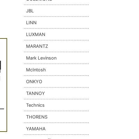
JBL
LINN
LUXMAN
MARANTZ
Mark Levinson
McIntosh
ONKYO
TANNOY
Technics
THORENS
YAMAHA