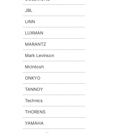
JBL
LINN
LUXMAN
MARANTZ
Mark Levinson
McIntosh
ONKYO
TANNOY
Technics
THORENS
YAMAHA