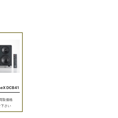
neX DCB41
買取価格
せ下さい