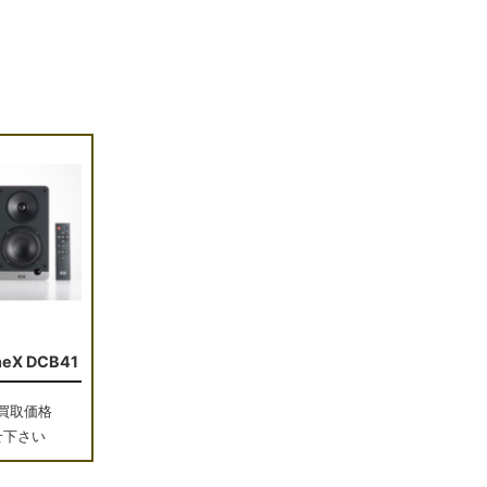
neX DCB41
買取価格
せ下さい