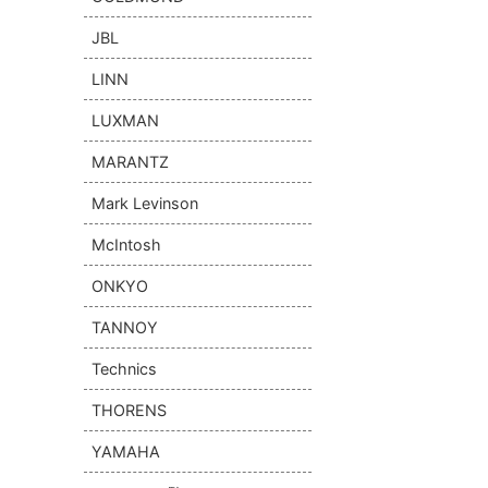
JBL
LINN
LUXMAN
MARANTZ
Mark Levinson
McIntosh
ONKYO
TANNOY
Technics
THORENS
YAMAHA