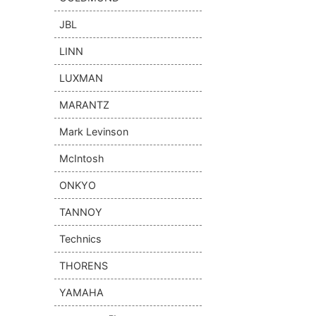
JBL
LINN
LUXMAN
MARANTZ
Mark Levinson
McIntosh
ONKYO
TANNOY
Technics
THORENS
YAMAHA