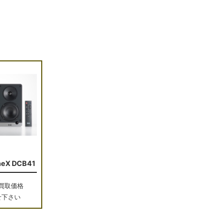
neX DCB41
買取価格
せ下さい