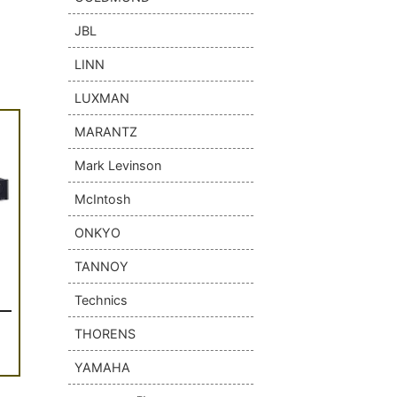
JBL
LINN
LUXMAN
MARANTZ
Mark Levinson
McIntosh
ONKYO
TANNOY
Technics
THORENS
YAMAHA