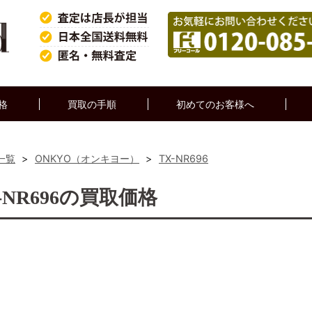
格
買取の手順
初めてのお客様へ
一覧
>
ONKYO（オンキヨー）
>
TX-NR696
X-NR696の買取価格