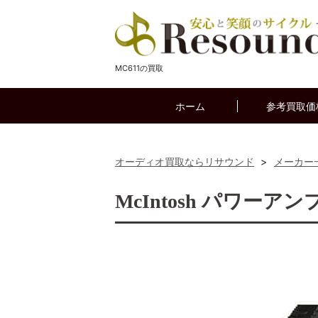
MC611の買取
ホーム
参考買取価
オーディオ買取ならリサウンド
>
メーカー
McIntosh パワーアン