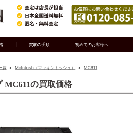
格
買取の手順
初めてのお客様へ
一覧
>
McIntosh（マッキントッシュ）
>
MC611
プ MC611の買取価格