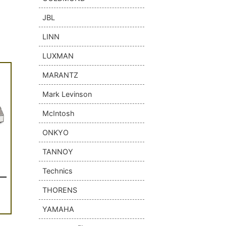
JBL
LINN
LUXMAN
MARANTZ
Mark Levinson
McIntosh
ONKYO
TANNOY
Technics
THORENS
YAMAHA