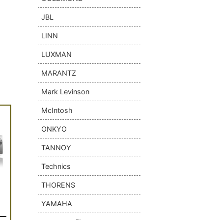
JBL
LINN
LUXMAN
MARANTZ
Mark Levinson
McIntosh
ONKYO
TANNOY
Technics
THORENS
YAMAHA