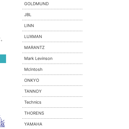
GOLDMUND
JBL
LINN
LUXMAN
す。
MARANTZ
Mark Levinson
McIntosh
ONKYO
TANNOY
Technics
THORENS
ー
プレ
YAMAHA
価格