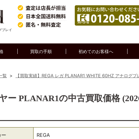
ログプレイ
格
買取の手順
初めてのお客様へ
一覧
>
【買取実績】REGA レガ PLANAR1 WHITE 60HZ アナログ
 PLANAR1の中古買取価格 (202
カー
REGA