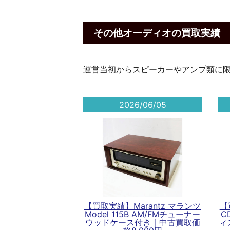
その他オーディオの買取実績
運営当初からスピーカーやアンプ類に
2026/06/05
【買取実績】Marantz マランツ
【
Model 115B AM/FMチューナー
C
ウッドケース付き｜中古買取価
ィ