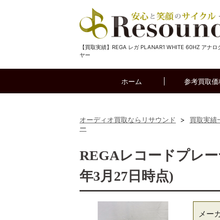
【買取実績】REGA レガ PLANAR1 WHITE 60HZ アナ
ヤー
ホーム
参考買取価
オーディオ買取ならリサウンド
>
買取実績
ー
REGAレコードプレーヤー
年3月27日時点)
メー