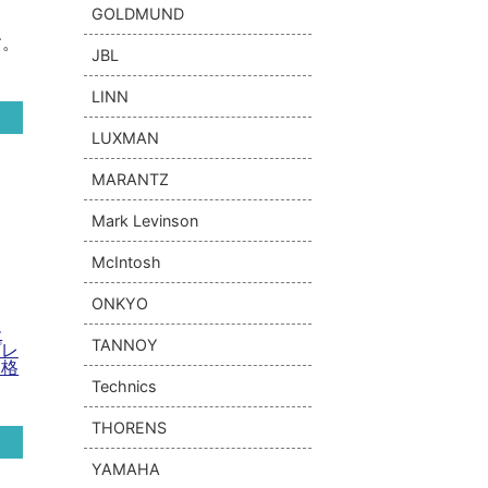
GOLDMUND
す。
JBL
LINN
LUXMAN
MARANTZ
Mark Levinson
McIntosh
ONKYO
ー
TANNOY
プレ
価格
Technics
THORENS
YAMAHA