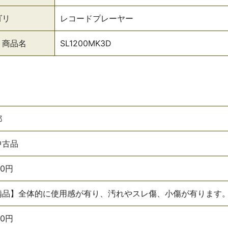
ゴリ
レコードプレーヤー
・商品名
SL1200MK3D
都
中古品
00円
備品】全体的に使用感が有り、汚れやスレ傷、小傷が有ります
00円