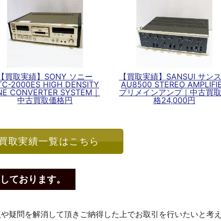
【買取実績】SONY ソニー
【買取実績】SANSUI サン
TC-2000ES HIGH DENSITY
AU8500 STEREO AMPLIFI
INE CONVERTER SYSTEM｜
プリメインアンプ｜中古買
中古買取価格円
格24,000円
買取実績一覧はこちら
しております。
点や疑問を解消して頂きご納得した上でお取引を行いたいと考