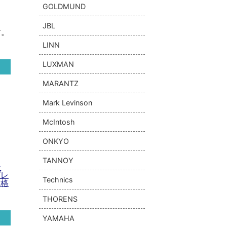
GOLDMUND
JBL
す。
LINN
LUXMAN
MARANTZ
Mark Levinson
McIntosh
ONKYO
TANNOY
ー
プレ
Technics
価格
THORENS
YAMAHA