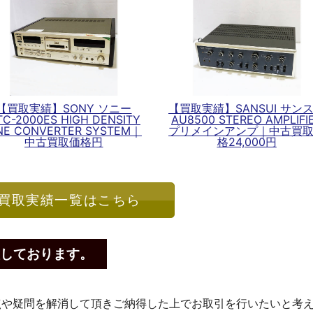
【買取実績】SONY ソニー
【買取実績】SANSUI サン
TC-2000ES HIGH DENSITY
AU8500 STEREO AMPLIFI
INE CONVERTER SYSTEM｜
プリメインアンプ｜中古買
中古買取価格円
格24,000円
買取実績一覧はこちら
しております。
点や疑問を解消して頂きご納得した上でお取引を行いたいと考