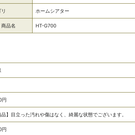
ゴリ
ホームシアター
・商品名
HT-G700
県
00円
備品】目立った汚れや傷はなく、綺麗な状態でございます。
00円