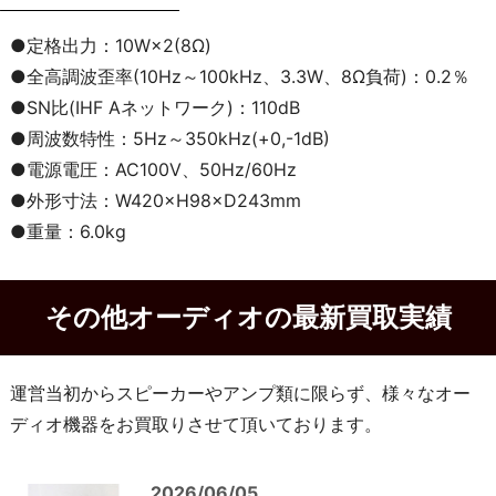
●定格出力：10W×2(8Ω)
●全高調波歪率(10Hz～100kHz、3.3W、8Ω負荷)：0.2％
●SN比(IHF Aネットワーク)：110dB
●周波数特性：5Hz～350kHz(+0,-1dB)
●電源電圧：AC100V、50Hz/60Hz
●外形寸法：W420×H98×D243mm
●重量：6.0kg
その他オーディオの最新買取実績
運営当初からスピーカーやアンプ類に限らず、様々なオー
ディオ機器をお買取りさせて頂いております。
2026/06/05