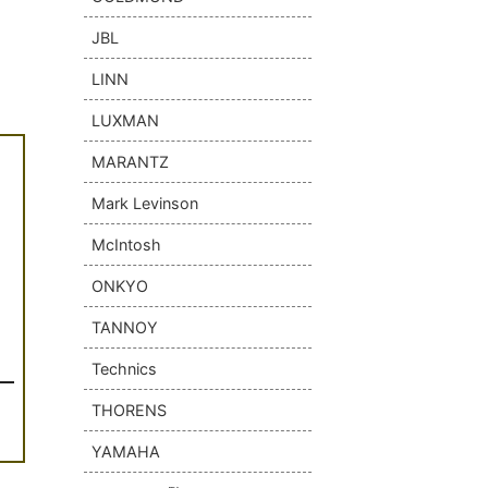
JBL
LINN
LUXMAN
MARANTZ
Mark Levinson
McIntosh
ONKYO
TANNOY
Technics
THORENS
YAMAHA