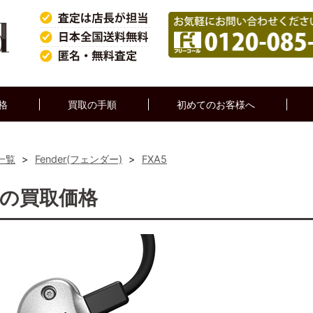
格
買取の手順
初めてのお客様へ
一覧
>
Fender(フェンダー)
>
FXA5
A5の買取価格