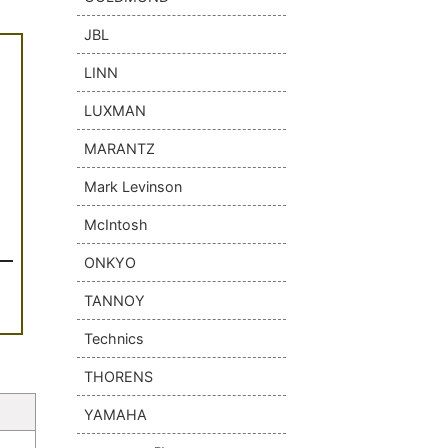
JBL
LINN
LUXMAN
MARANTZ
Mark Levinson
McIntosh
ONKYO
TANNOY
Technics
THORENS
YAMAHA