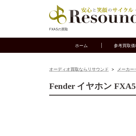
FXA5の買取
ホーム
参考買取価
オーディオ買取ならリサウンド
>
メーカー
Fender イヤホン FX