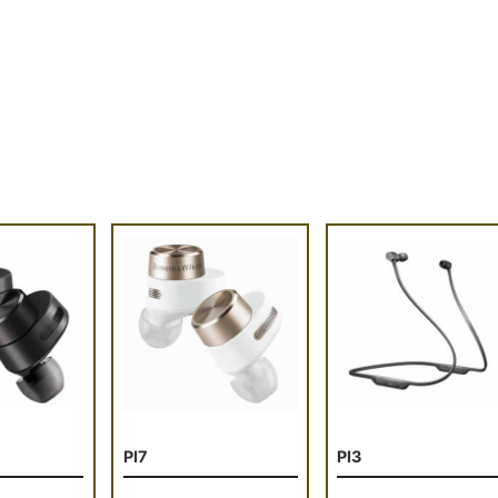
PI7
PI3