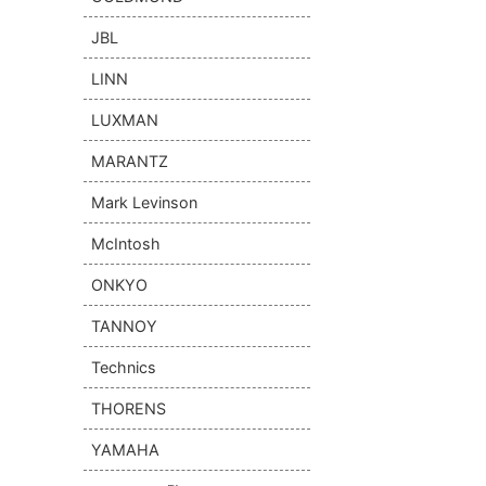
JBL
LINN
LUXMAN
MARANTZ
Mark Levinson
McIntosh
ONKYO
TANNOY
Technics
THORENS
YAMAHA