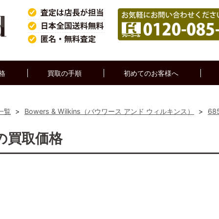
格
買取の手順
初めてのお客様へ
一覧
>
Bowers & Wilkins（バウワース アンド ウィルキンス）
>
68
5の買取価格