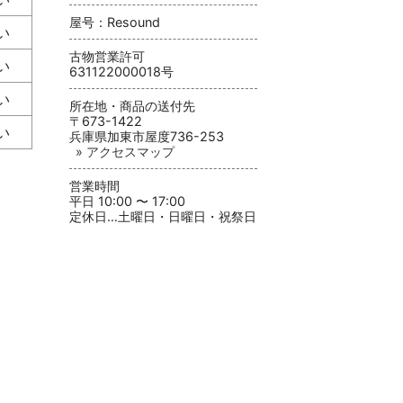
屋号：Resound
い
古物営業許可
い
631122000018号
い
所在地・商品の送付先
〒673-1422
い
兵庫県加東市屋度736-253
» アクセスマップ
営業時間
平日 10:00 〜 17:00
定休日…土曜日・日曜日・祝祭日